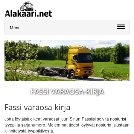
Menu
FASSI VARAOSA-KIRJA
Fassi varaosa-kirja
Jotta löytäisit oikeat varaosat juuri Sinun Fassiisi selvitä nosturisi
tyyppi ja sarjanumero. Molemmat tiedot löytyvät nosturin jalustaan
kiinnitetystä tyyppikilvestä.