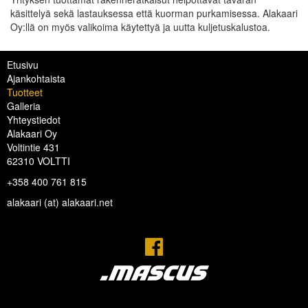
käsittelyä sekä lastauksessa että kuorman purkamisessa. Alakaari
Oy:llä on myös valikoima käytettyä ja uutta kuljetuskalustoa.
Etusivu
Ajankohtaista
Tuotteet
Galleria
Yhteystiedot
Alakaari Oy
Voltintie 431
62310 VOLTTI
+358 400 761 815
alakaari (at) alakaari.net