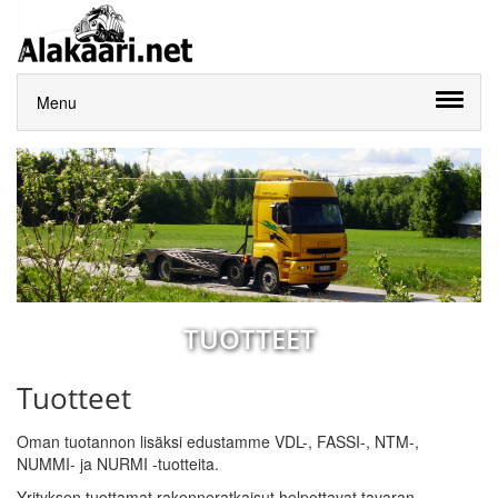
Menu
TUOTTEET
Tuotteet
Oman tuotannon lisäksi edustamme VDL-, FASSI-, NTM-,
NUMMI- ja NURMI -tuotteita.
Yrityksen tuottamat rakenneratkaisut helpottavat tavaran