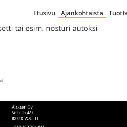
Etusivu
Ajankohtaista
Tuott
tti tai esim. nosturi autoksi
si
Alakaari Oy
Voltintie 431
62310 VOLTTI
+358 400 761 815