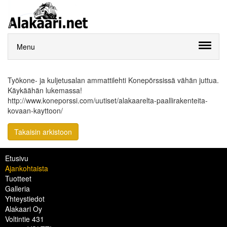
Menu
Työkone- ja kuljetusalan ammattilehti Konepörssissä vähän juttua.
Käykäähän lukemassa!
http://www.koneporssi.com/uutiset/alakaarelta-paallirakenteita-
kovaan-kayttoon/
Takaisin arkistoon
Etusivu
Ajankohtaista
Tuotteet
Galleria
Yhteystiedot
Alakaari Oy
Voltintie 431