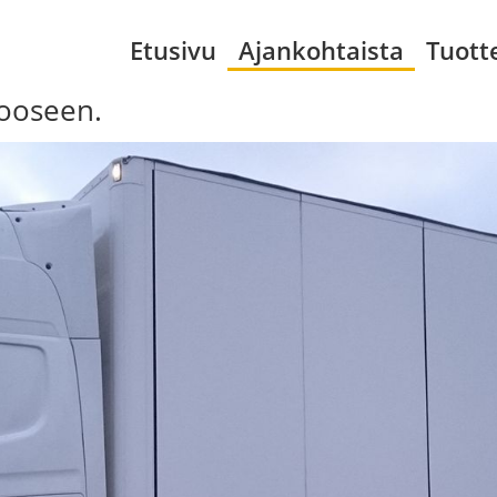
Etusivu
Ajankohtaista
Tuott
vooseen.