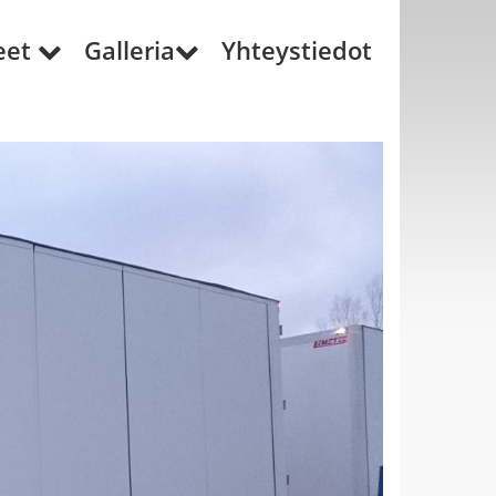
eet
Galleria
Yhteystiedot