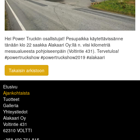
Hei Power Truckiin osallistujat! Pesupaikka käytettävissänne
tänään klo 22 saakka Alakaari Oy:llä n. viisi kilometriä
messualueesta pohjoiseenpäin (Voltintie 431). Tervetuloa!
#powertruckshow #powertruckshow2019 #alakaari
Takaisin arkistoon
Etusivu
Ajankohtaista
Tuotteet
Galleria
Yhteystiedot
Alakaari Oy
Voltintie 431
62310 VOLTTI
+358 400 761 815