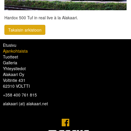
Hardox 500 Tuf in real live à la Alakaari.
Takaisin arkistoon
Etusivu
Ajankohtaista
Tuotteet
Galleria
Yhteystiedot
Alakaari Oy
Voltintie 431
62310 VOLTTI
+358 400 761 815
alakaari (at) alakaari.net