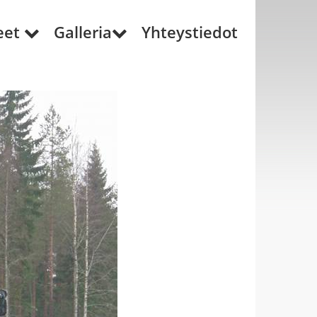
eet
Galleria
Yhteystiedot